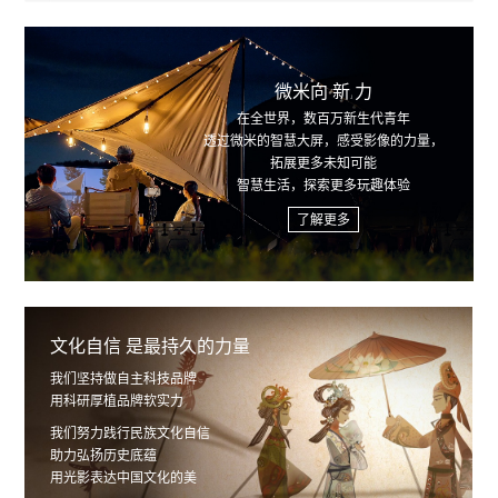
微米向
新
力
「
」
在全世界，数百万新生代青年
透过微米的智慧大屏，感受影像的力量，
拓展更多未知可能
智慧生活，探索更多玩趣体验
了解更多
文化自信 是最持久的力量
绿色环保 是一种生活方式
科技探索 带来智慧感知
文化自信 是最持久的力量
绿色环保 是一种生活方式
我们坚持做自主科技品牌
我们关注节能技术研发投入
科技创新的每一次探索，都在拓展人类认知的疆界；
我们坚持做自主科技品牌
我们关注节能技术研发投入
用科研厚植品牌软实力
持续推动低碳环保产业链
微米以孜孜不倦的科研精神，
用科研厚植品牌软实力
持续推动低碳环保产业链
吸引更多人加入绿色智慧生活
打破固有认知，
吸引更多人加入绿色智慧生活
我们努力践行民族文化自信
我们努力践行民族文化自信
助力弘扬历史底蕴
从探索到表达
追寻光影艺术的深度表达
助力弘扬历史底蕴
从探索到表达
用光影表达中国文化的美
微米，始终倡导智慧、环保、舒适的生活方式
努力成为面向世界的高精尖技术趋势的引领者
用光影表达中国文化的美
微米，始终倡导智慧、环保、舒适的生活方式