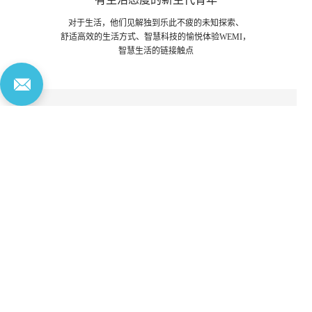
对于生活，他们见解独到乐此不疲的未知探索、
舒适高效的生活方式、智慧科技的愉悦体验WEMI，
智慧生活的链接触点
170,000
㎡
基地
夯实“中国智造”品牌力
拥有全国产自主知识产权集成电路及博士级光学研发团队
建设15万㎡和天创全球总部暨光电智能制造基地(正在建设中)
搭建世界级智能终端电子产业创新高地
购买渠道
微米体验
服务支持
联系微米